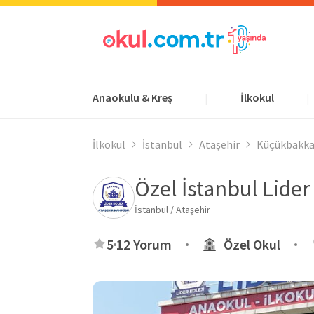
Anaokulu & Kreş
İlkokul
|
|
İlkokul
İstanbul
Ataşehir
Küçükbakka
Özel İstanbul Lider
İstanbul / Ataşehir
5
12 Yorum
Özel Okul