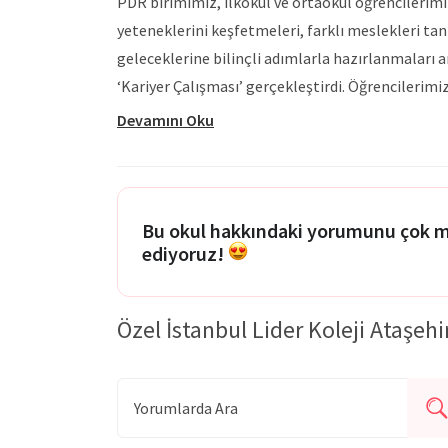
PDR birimimiz, ilkokul ve ortaokul öğrencilerimiz
yeteneklerini keşfetmeleri, farklı meslekleri tan
geleceklerine bilinçli adımlarla hazırlanmaları 
‘Kariyer Çalışması’ gerçekleştirdi. Öğrencilerimi
ve mesleki gelişim yolculuklarında onlara rehb
Devamını Oku
ediyoruz.
Bu okul hakkındaki yorumunu çok 
ediyoruz!
Özel İstanbul Lider Koleji Ataşehi