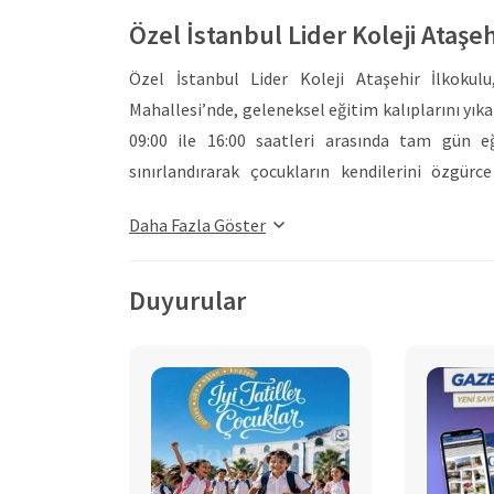
Özel İstanbul Lider Koleji Ataşe
Özel İstanbul Lider Koleji Ataşehir İlkokul
Mahallesi’nde, geleneksel eğitim kalıplarını yık
09:00 ile 16:00 saatleri arasında tam gün e
sınırlandırarak çocukların kendilerini özgürc
ekosistemi yaratmaktadır. Kurumun özgün eğiti
Daha Fazla Göster
(İLKES), her çocuğun eşsiz olduğu bilinciyle üç
tarafından uygulanan bilimsel testlerle öğren
donatılır ve son aşamada sürekli ölçme-değerl
Duyurular
birliği tesis edilir. Özel İstanbul Lider Koleji Ata
modern eğitim metotlarıyla gün yüzüne çıkara
değerlerle donatılmış parlak bir geleceğe hazırl
Global bir vizyona sahip olan Ataşehir Lider Kol
İngilizce programıyla yürütülmektedir. Avrupa