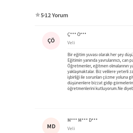
5
12 Yorum
Ç*** Ö***
ÇÖ
Veli
Bir eğitim yuvası olarak her şey dü
Eğitimin yanında yavrularınızı, can pa
Öğretmenler, eğitmen olmalarının yan
yaklaşmaktalar. Biz velilere yeterli z
işbirliği ile sorunları çözme yoluna 
düşünenlere bizzat gidip görmeleri
öğretmenlerini kutluyorum.Ne diyebi
M*** M*** D***
MD
Veli