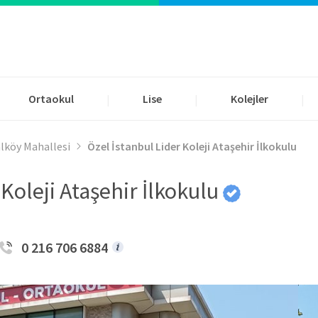
Ortaokul
Lise
Kolejler
|
|
|
lköy Mahallesi
Özel İstanbul Lider Koleji Ataşehir İlkokulu
 Koleji Ataşehir İlkokulu
0 216 706 6884