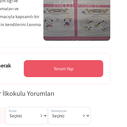
in ilgi ve
ımaları ve
amacıyla kapsamlı bir
zin kendilerini tanıma
erlik etmeye devam
merak
Yorum Yap
r İlkokulu Yorumları
Sırala
Yorumlayan