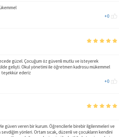
 mükemmel
+0
recede güzel. Çocuğum öz güvenli mutlu ve isteyerek
şekilde gelişti. Okul yönetimi ile öğretmen kadrosu mükemmel
ı teşekkür ederiz
+0
le güven veren bir kurum. Öğrencilerle birebir ilgilenmeleri ve
 en sevdiğim yönleri. Ortam sıcak, düzenli ve çocukların kendini