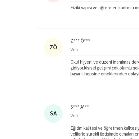
Fiziki yapısı ve öğretmen kadrosu
Z*** Ö***
ZÖ
Veli
Okul hijyeni ve düzeni inanılmaz de
gidiyor.kisisel gelişimi çok olumlu 
başarılı hepsine emeklerinden dolay
S*** A***
SA
Veli
Eğitim kalitesi ve öğretmen kalitesiy
velilerle sürekli iletişimde olmaları