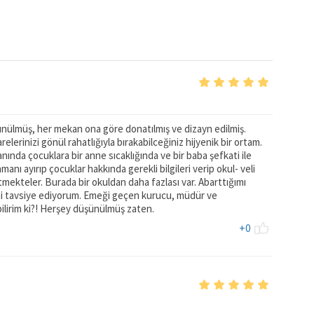
şünülmüş, her mekan ona göre donatılmış ve dizayn edilmiş.
relerinizi gönül rahatlığıyla bırakabilceğiniz hijyenik bir ortam.
ında çocuklara bir anne sıcaklığında ve bir baba şefkati ile
amanı ayırıp çocuklar hakkında gerekli bilgileri verip okul- veli
gitmekteler. Burada bir okuldan daha fazlası var. Abarttığımı
ni tavsiye ediyorum. Emeği geçen kurucu, müdür ve
lirim ki?! Herşey düşünülmüş zaten.
+0