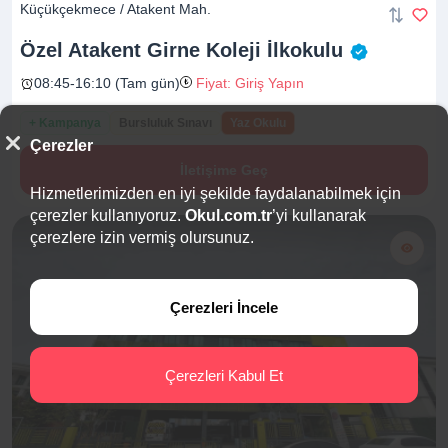
Küçükçekmece / Atakent Mah.
Özel Atakent Girne Koleji
İlkokulu
08:45-16:10 (Tam gün)
Fiyat: Giriş Yapın
+ Kampanya
Bursluluk Sınavı
Yaz Okulu
Çerezler
İletişime Geç
Hizmetlerimizden en iyi şekilde faydalanabilmek için
çerezler kullanıyoruz.
Okul.com.tr
’yi kullanarak
çerezlere izin vermiş olursunuz.
Çerezleri İncele
Çerezleri Kabul Et