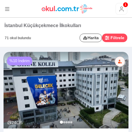
1
İstanbul Küçükçekmece İlkokulları
Harita
Filtrele
71 okul bulundu
%10 İndirim
24
5