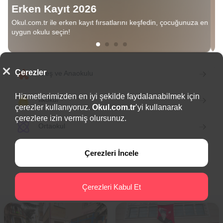
Erken Kayıt 2026
Okul.com.tr ile erken kayıt fırsatlarını keşfedin, çocuğunuza en
uygun okulu seçin!
Çerezler
Kreş ve Anaokulu
Hizmetlerimizden en iyi şekilde faydalanabilmek için
İlkokul
çerezler kullanıyoruz.
Okul.com.tr
’yi kullanarak
çerezlere izin vermiş olursunuz.
Ortaokul
Lise
Çerezleri İncele
En Çok İncelenen Okullar
Çerezleri Kabul Et