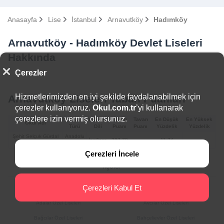
Anasayfa
Lise
İstanbul
Arnavutköy
Hadımköy
Arnavutköy - Hadımköy Devlet Liseleri
Hakkında
Çerezler
Hizmetlerimizden en iyi şekilde faydalanabilmek için
Arnavutköy Liseleri Taban Puanları
çerezler kullanıyoruz.
Okul.com.tr
’yi kullanarak
çerezlere izin vermiş olursunuz.
Okul
Yabancı
Taban
Tavan
En Düşük
En Yüksek
Okul Adı
Türü
Dili
Puanı
Puanı
Yüzdelik
Yüzdelik
Şehit Selçuk Gürdal
Anadolu
İngilizce
387.79
11.74
Anadolu Lisesi
Lisesi
Çerezleri İncele
İlçeler
Çerezleri Kabul Et
Arnavutköy Özel Liseleri
Ataşehir Özel Liseleri
Adalar Özel Liseleri
Avcılar Özel Liseleri
Bağcılar Özel Liseleri
Bahçelievler Özel Liseleri