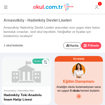
1
Arnavutköy - Hadımköy Devlet Liseleri
Arnavutköy Hadımköy Devlet Liseleri arasından size uygun olanı bulun;
bursluluk sınavları, özel okul teşvikleri, fotoğraflar ve fiyatlar için
listelerimizi inceleyin!
Harita
Filtrele
1 okul bulundu
Ücretsiz
Devlet Okulu
Eğitim Danışmanı
0
0
Aradığın okulu bulamadıysan sana
en uygun
5 okulu
hemen bulalım.
Arnavutköy / Hadımköy Mah.
Hadımköy Toki Anadolu
İmam Hatip Lisesi