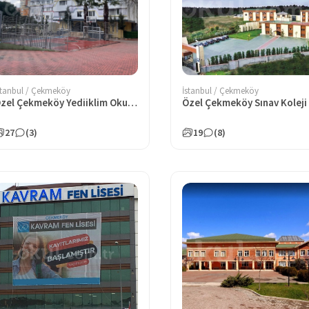
stanbul / Çekmeköy
İstanbul / Çekmeköy
Özel Çekmeköy Yediiklim Okulları Anadolu Lisesi
27
(3)
19
(8)