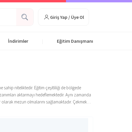
Giriş Yap / Üye Ol
İndirimler
Eğitim Danışmanı
|
ip niteliktedir. Eğitim çeşitliliği de bölgede
kazanımları aktarmayı hedeflemektedir. Aynı zamanda
eyler olarak mezun olmalarını sağlamaktadır. Çekmeköy
a ev sahipliği yapmaktadır. Bölgede butik yapıda
itimin yanında sosyal etkinliklerle de öğrencilerinin
irlikte öğrencilerin her açıdan donanıma sahip
 kültürel değerleri hakkında bilgi sahibi olmalarını
seçme özgürlüğü tanınmaktadır. Öğrenciler sözel,
 disiplinli ve akademik odaklı eğitim yapısı ile ön