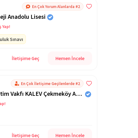
En Çok Yorum Alanlarda #2
ji Anadolu Lisesi
ş Yap!
uluk Sınavı
İletişime Geç
Hemen İncele
En Çok İletişime Geçilenlerde #2
Özel Kadıköy Anadolu Lisesi Eğitim Vakfı KALEV Çekmeköy Anadolu Lisesi
Yap!
İletişime Geç
Hemen İncele