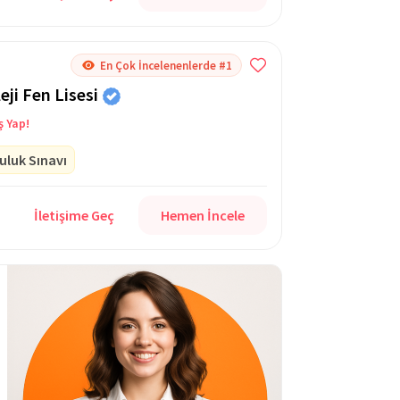
En Çok İncelenenlerde #1
ji Fen Lisesi
ş Yap!
uluk Sınavı
İletişime Geç
Hemen İncele