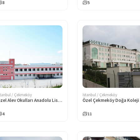
8
5
stanbul / Çekmeköy
İstanbul / Çekmeköy
Özel Alev Okulları Anadolu Lisesi
4
11