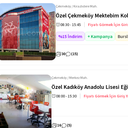
Çekmeköy / Kirazlıdere Mah.
Özel Çekmeköy Mektebim Kole
08:30 - 15:45
Fiyatı Görmek İçin Giri
%15 İndirim
+ Kampanya
Bursl
30
(15)
Çekmeköy / Merkez Mah.
08:00 - 15:30
Fiyatı Görmek İçin Giriş 
16
(5)