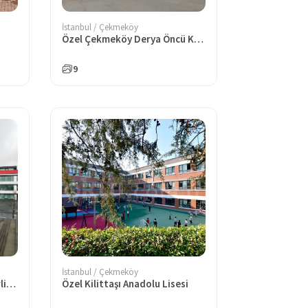
İstanbul / Çekmeköy
Özel Çekmeköy Derya Öncü Koleji Anadolu Lisesi
9
İstanbul / Çekmeköy
Özel Bahçeşehir Koleji Ömerli Anadolu Lisesi
Özel Kilittaşı Anadolu Lisesi