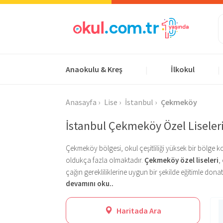
Anaokulu & Kreş
İlkokul
|
|
Anasayfa
Lise
İstanbul
Çekmeköy
İstanbul Çekmeköy Özel Liseler
Çekmeköy bölgesi, okul çeşitliliği yüksek bir bölge 
oldukça fazla olmaktadır.
Çekmeköy özel liseleri
,
çağın gerekliliklerine uygun bir şekilde eğitimle do
devamını oku..
anadolu liseleri, fen liseleri, anadolu sağlık meslek 
liselerin yanında özel kolejler de bulunmaktadır.
Çekmeköy özel liseleri
içerisinde birçok farklı tür
Çek
olmaları için çeşitli faaliyetlerini de akademik çalış
gelişimlerini desteklemektedir. Anadolu liselerinde öğ
Haritada Ara
sağlama amacı gütmektedir.
sayısal, eşit ağırlık ya da dil bölümlerinden bir tane