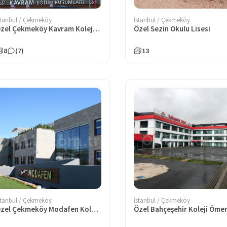
stanbul / Çekmeköy
İstanbul / Çekmeköy
Özel Çekmeköy Kavram Koleji Fen Lisesi
Özel Sezin Okulu Lisesi
8
(7)
13
stanbul / Çekmeköy
İstanbul / Çekmeköy
Özel Çekmeköy Modafen Koleji Anadolu Lisesi