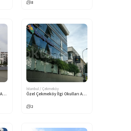
8
İstanbul / Çekmeköy
Özel Çekmeköy Doğa Koleji Anadolu Lisesi
Özel Çekmeköy İlgi Okulları Anadolu Lisesi
2