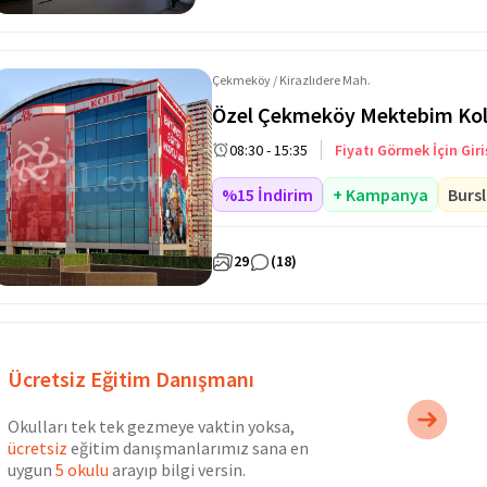
Çekmeköy / Kirazlıdere Mah.
Özel Çekmeköy Mektebim Kole
08:30 - 15:35
Fiyatı Görmek İçin Giri
%15 İndirim
+ Kampanya
Bursl
29
(18)
Ücretsiz Eğitim Danışmanı
Okulları tek tek gezmeye vaktin yoksa,
ücretsiz
eğitim danışmanlarımız sana en
uygun
5 okulu
arayıp bilgi versin.