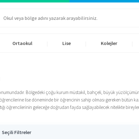
Ortaokul
Lise
Kolejler
|
|
|
i
konumundadır. Bölgedeki çoğu kurum müstakil, bahçeli, büyük yüzölçümüne sah
 öğrencilerine lise döneminde bir öğrencinin sahip olması gereken bütün 
nattığı öğrencilerinin geleceğe doğrudan fayda sağlayabilecek nitelikte bir
lisesi, akşam Lisesi, mesleki ve Teknik Liseler gibi birçok kategorideki kurum
de okul bulunmaktadır. Çekmeköy özel anadolu liseleri verdikleri akademik eğ
meköy özel liseleri
, ağırlıklı olarak akademik çalışmalara yer vermekle b
malarının yanında sürdürmektedir. Bu faaliyetler öğrencilerin sosyalleşmesi ve
rencilere 10. sınıftan itibaren üniversite sınavında hazırlanacakları alanı 
Seçili Filtreler
sini seçerek bu alanda uzmanlaşabilmektedir. Çekmeköy özel fen liseleri, daha