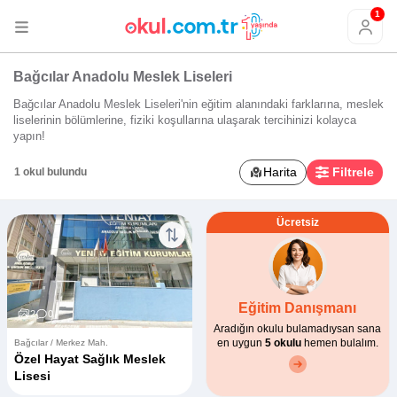
1
Bağcılar Anadolu Meslek Liseleri
Bağcılar Anadolu Meslek Liseleri'nin eğitim alanındaki farklarına, meslek
liselerinin bölümlerine, fiziki koşullarına ulaşarak tercihinizi kolayca
yapın!
Harita
Filtrele
1 okul bulundu
Ücretsiz
Eğitim Danışmanı
2
0
Aradığın okulu bulamadıysan sana
en uygun
5 okulu
hemen bulalım.
Bağcılar / Merkez Mah.
Özel Hayat Sağlık Meslek
Lisesi