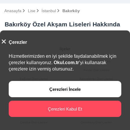
Anasayfa
Lise
İstanbul
Bakırköy
Bakırköy Özel Akşam Liseleri Hakkında
Çerezler
İlçeler
Hizmetlerimizden en iyi şekilde faydalanabilmek için
Arnavutköy Özel Liseleri
Ataşehir Özel Liseleri
çerezler kullanıyoruz.
Okul.com.tr
’yi kullanarak
çerezlere izin vermiş olursunuz.
Adalar Özel Liseleri
Avcılar Özel Liseleri
Bağcılar Özel Liseleri
Bahçelievler Özel Liseleri
Bakırköy Özel Liseleri
Başakşehir Özel Liseleri
Çerezleri İncele
Bayrampaşa Özel Liseleri
Beşiktaş Özel Liseleri
Beykoz Özel Liseleri
Beylikdüzü Özel Liseleri
Çerezleri Kabul Et
Beyoğlu Özel Liseleri
Büyükçekmece Özel Liseleri
Çatalca Özel Liseleri
Çekmeköy Özel Liseleri