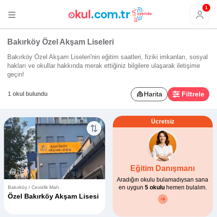
1
Bakırköy Özel Akşam Liseleri
Bakırköy Özel Akşam Liseleri'nin eğitim saatleri, fiziki imkanları, sosyal
hakları ve okullar hakkında merak ettiğiniz bilgilere ulaşarak iletişime
geçin!
Harita
Filtrele
1 okul bulundu
Ücretsiz
Eğitim Danışmanı
1
0
Aradığın okulu bulamadıysan sana
en uygun
5 okulu
hemen bulalım.
Bakırköy / Cevizlik Mah.
Özel Bakırköy Akşam Lisesi