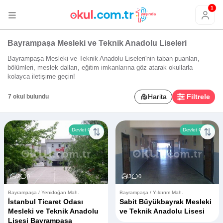
1
Bayrampaşa Mesleki ve Teknik Anadolu Liseleri
Bayrampaşa Mesleki ve Teknik Anadolu Liseleri'nin taban puanları,
bölümleri, meslek dalları, eğitim imkanlarına göz atarak okullarla
kolayca iletişime geçin!
Harita
Filtrele
7 okul bulundu
Devlet Okulu
Devlet Okulu
2
0
3
0
Bayrampaşa / Yenidoğan Mah.
Bayrampaşa / Yıldırım Mah.
İstanbul Ticaret Odası
Sabit Büyükbayrak Mesleki
Mesleki ve Teknik Anadolu
ve Teknik Anadolu Lisesi
Lisesi Bayrampaşa