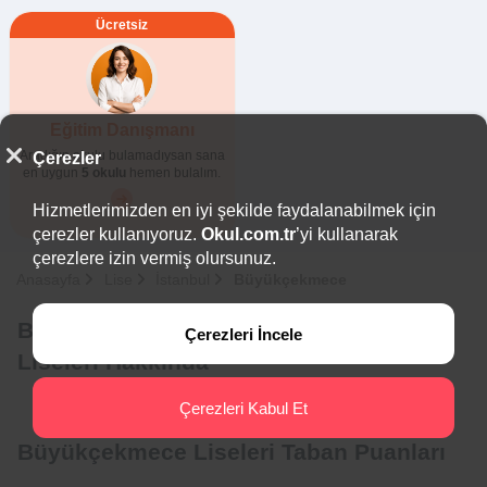
Ücretsiz
Eğitim Danışmanı
Aradığın okulu bulamadıysan sana
Çerezler
en uygun
5 okulu
hemen bulalım.
Hizmetlerimizden en iyi şekilde faydalanabilmek için
çerezler kullanıyoruz.
Okul.com.tr
’yi kullanarak
çerezlere izin vermiş olursunuz.
Anasayfa
Lise
İstanbul
Büyükçekmece
Büyükçekmece Çok Programlı Anadolu
Çerezleri İncele
Liseleri Hakkında
Çerezleri Kabul Et
Büyükçekmece Liseleri Taban Puanları