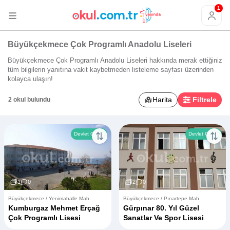
1
Büyükçekmece Çok Programlı Anadolu Liseleri
Büyükçekmece Çok Programlı Anadolu Liseleri hakkında merak ettiğiniz
tüm bilgilerin yanıtına vakit kaybetmeden listeleme sayfası üzerinden
kolayca ulaşın!
Harita
Filtrele
2 okul bulundu
Devlet Okulu
Devlet Okulu
1
0
2
0
Büyükçekmece / Yenimahalle Mah.
Büyükçekmece / Pınartepe Mah.
Kumburgaz Mehmet Erçağ
Gürpınar 80. Yıl Güzel
Çok Programlı Lisesi
Sanatlar Ve Spor Lisesi