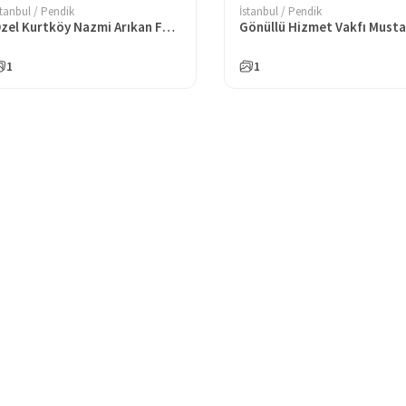
stanbul / Pendik
İstanbul / Pendik
Özel Kurtköy Nazmi Arıkan Fen Bilimleri Fen Lisesi
1
1