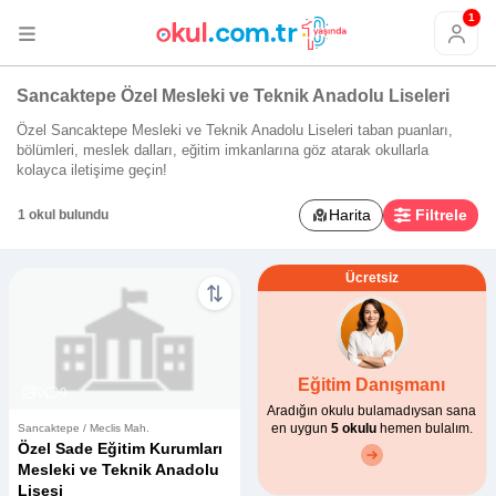
1
Sancaktepe Özel Mesleki ve Teknik Anadolu Liseleri
Özel Sancaktepe Mesleki ve Teknik Anadolu Liseleri taban puanları,
bölümleri, meslek dalları, eğitim imkanlarına göz atarak okullarla
kolayca iletişime geçin!
Harita
Filtrele
1 okul bulundu
Ücretsiz
Eğitim Danışmanı
0
0
Aradığın okulu bulamadıysan sana
en uygun
5 okulu
hemen bulalım.
Sancaktepe / Meclis Mah.
Özel Sade Eğitim Kurumları
Mesleki ve Teknik Anadolu
Lisesi