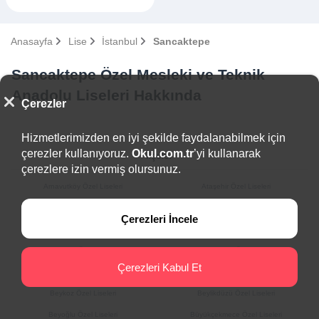
Anasayfa
Lise
İstanbul
Sancaktepe
Sancaktepe Özel Mesleki ve Teknik
Anadolu Liseleri Hakkında
Çerezler
Hizmetlerimizden en iyi şekilde faydalanabilmek için
çerezler kullanıyoruz.
Okul.com.tr
’yi kullanarak
İlçeler
çerezlere izin vermiş olursunuz.
Arnavutköy Özel Liseleri
Ataşehir Özel Liseleri
Adalar Özel Liseleri
Avcılar Özel Liseleri
Çerezleri İncele
Bağcılar Özel Liseleri
Bahçelievler Özel Liseleri
Bakırköy Özel Liseleri
Başakşehir Özel Liseleri
Çerezleri Kabul Et
Bayrampaşa Özel Liseleri
Beşiktaş Özel Liseleri
Beykoz Özel Liseleri
Beylikdüzü Özel Liseleri
Beyoğlu Özel Liseleri
Büyükçekmece Özel Liseleri