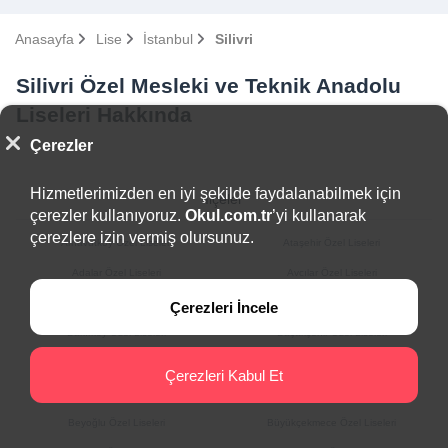
Anasayfa
Lise
İstanbul
Silivri
Silivri Özel Mesleki ve Teknik Anadolu
Liseleri Hakkında
Çerezler
Hizmetlerimizden en iyi şekilde faydalanabilmek için
İlçeler
çerezler kullanıyoruz.
Okul.com.tr
’yi kullanarak
çerezlere izin vermiş olursunuz.
Arnavutköy Özel Liseleri
Ataşehir Özel Liseleri
Adalar Özel Liseleri
Avcılar Özel Liseleri
Bağcılar Özel Liseleri
Bahçelievler Özel Liseleri
Çerezleri İncele
Bakırköy Özel Liseleri
Başakşehir Özel Liseleri
Bayrampaşa Özel Liseleri
Beşiktaş Özel Liseleri
Çerezleri Kabul Et
Beykoz Özel Liseleri
Beylikdüzü Özel Liseleri
Beyoğlu Özel Liseleri
Büyükçekmece Özel Liseleri