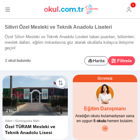
1
Silivri Özel Mesleki ve Teknik Anadolu Liseleri
Özel Silivri Mesleki ve Teknik Anadolu Liseleri taban puanları, bölümleri,
meslek dalları, eğitim imkanlarına göz atarak okullarla kolayca iletişime
geçin!
Harita
Filtrele
1 okul bulundu
Ücretsiz
Eğitim Danışmanı
5
0
Aradığın okulu bulamadıysan sana
en uygun
5 okulu
hemen bulalım.
Silivri / Gümüşyaka Mah.
Özel TÜRAM Mesleki ve
Teknik Anadolu Lisesi