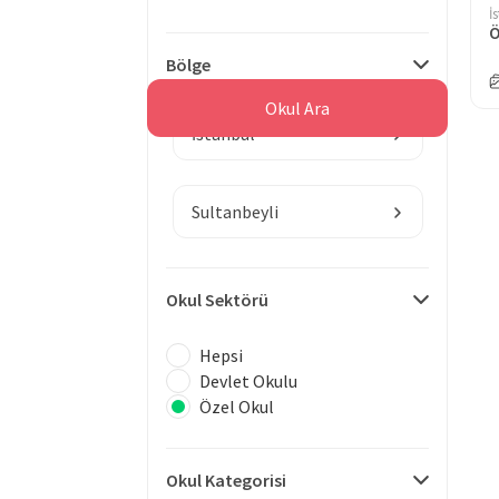
İ
Ö
Bölge
Okul Ara
İstanbul
Sultanbeyli
Okul Sektörü
Hepsi
Devlet Okulu
Özel Okul
Okul Kategorisi