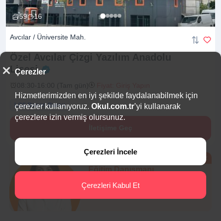
59
16
Avcılar / Üniversite Mah.
Özel Avcılar Çizgi Yazılım Anadolu
Lisesi
Çerezler
08:30-16:00 (Tam gün)
Fiyat: Giriş Yapın
Hizmetlerimizden en iyi şekilde faydalanabilmek için
LGS Başarı Bursu
çerezler kullanıyoruz.
Okul.com.tr
’yi kullanarak
çerezlere izin vermiş olursunuz.
İletişime Geç
Çerezleri İncele
Ücretsiz
Eğitim Danışmanı
Sana en uygun
5 okulu
Çerezleri Kabul Et
hemen bulalım.