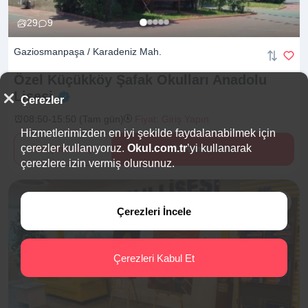
29
9
Gaziosmanpaşa / Karadeniz Mah.
Özel Küçükköy Şafak Okulları Anadolu
Lisesi
Çerezler
08:50-15:50 (Tam gün)
Fiyat: Giriş Yapın
Hizmetlerimizden en iyi şekilde faydalanabilmek için
çerezler kullanıyoruz.
Okul.com.tr
’yi kullanarak
İletişime Geç
Hemen Ara
çerezlere izin vermiş olursunuz.
Çerezleri İncele
Çerezleri Kabul Et