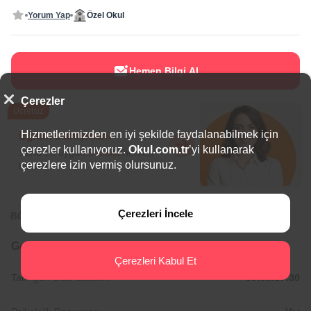
Yorum Yap
Özel Okul
Hemen Bilgi Al
Çerezler
Ücretsiz
Hizmetlerimizden en iyi şekilde faydalanabilmek için
Eğitim Danışmanı
çerezler kullanıyoruz.
Okul.com.tr
’yi kullanarak
Sana en uygun
5 okulu
hemen
çerezlere izin vermiş olursunuz.
bulalım.
Çerezleri İncele
BÖLGEDE ÖNE ÇIKAN OKULLAR
Genel Bilgiler
Çerezleri Kabul Et
Tam gün Okul Saatleri:
09:00/17:30