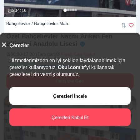
23
16
Bahçelievler / Bahçelievler Mah.
Özel Bahçelievler Nazmi Arıkan Fen
Bilimleri Anadolu
Lisesi
Çerezler
08:30-17:30 (Tam gün)
Fiyat: Giriş Yapın
Hizmetlerimizden en iyi şekilde faydalanabilmek için
+ Kampanya
LGS Başarı Bursu
çerezler kullanıyoruz.
Okul.com.tr
’yi kullanarak
çerezlere izin vermiş olursunuz.
İletişime Geç
Çerezleri İncele
Çerezleri Kabul Et