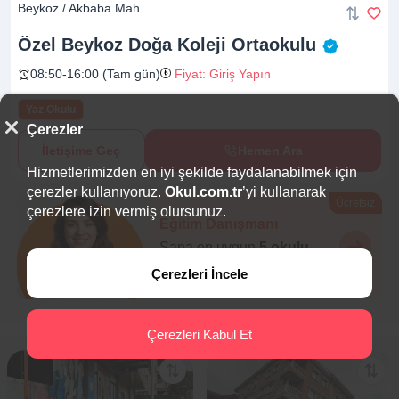
Beykoz / Akbaba Mah.
Özel Beykoz Doğa Koleji
Ortaokulu
08:50-16:00 (Tam gün)
Fiyat: Giriş Yapın
Yaz Okulu
Çerezler
İletişime Geç
Hemen Ara
Hizmetlerimizden en iyi şekilde faydalanabilmek için
çerezler kullanıyoruz.
Okul.com.tr
’yi kullanarak
Ücretsiz
çerezlere izin vermiş olursunuz.
Eğitim Danışmanı
Sana en uygun
5 okulu
hemen bulalım.
Çerezleri İncele
Çerezleri Kabul Et