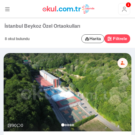
1
İstanbul Beykoz Özel Ortaokulları
Harita
Filtrele
8 okul bulundu
90
0