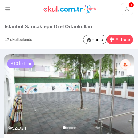
1
İstanbul Sancaktepe Özel Ortaokulları
Harita
Filtrele
17 okul bulundu
%10 İndirim
52
24