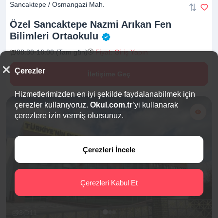
Sancaktepe / Osmangazi Mah.
Özel Sancaktepe Nazmi Arıkan Fen
Bilimleri
Ortaokulu
08:30-16:00 (Tam gün)
Fiyat: Giriş Yapın
Çerezler
İletişime Geç
Hizmetlerimizden en iyi şekilde faydalanabilmek için
çerezler kullanıyoruz.
Okul.com.tr
’yi kullanarak
çerezlere izin vermiş olursunuz.
Çerezleri İncele
Çerezleri Kabul Et
3
11