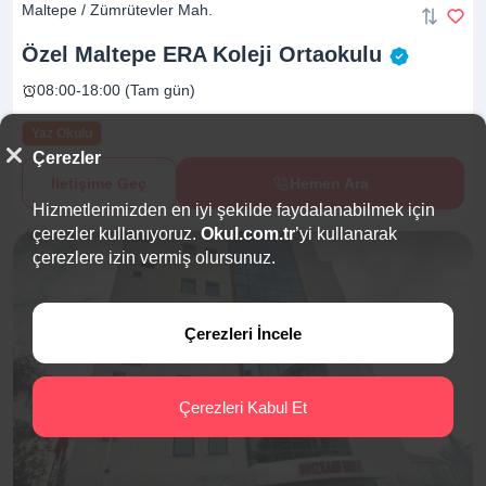
Maltepe / Zümrütevler Mah.
Özel Maltepe ERA Koleji
Ortaokulu
08:00-18:00 (Tam gün)
Yaz Okulu
Çerezler
İletişime Geç
Hemen Ara
Hizmetlerimizden en iyi şekilde faydalanabilmek için
çerezler kullanıyoruz.
Okul.com.tr
’yi kullanarak
çerezlere izin vermiş olursunuz.
Çerezleri İncele
Çerezleri Kabul Et