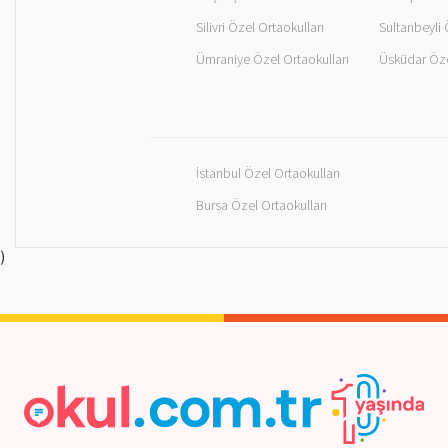
Silivri Özel Ortaokulları
Sultanbeyli 
Ümraniye Özel Ortaokulları
Üsküdar Öze
İstanbul Özel Ortaokulları
Bursa Özel Ortaokulları
)