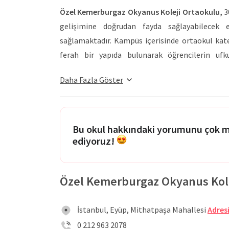
Özel Kemerburgaz Okyanus Koleji Ortaokulu,
3
gelişimine doğrudan fayda sağlayabilecek
sağlamaktadır. Kampüs içerisinde ortaokul kateg
ferah bir yapıda bulunarak öğrencilerin ufk
yemekhane ve kantin bulunmaktadır. Belirli
Daha Fazla Göster
öğrencilerin beslenme gereksinimleri karşıla
bulunabileceği; futbol sahasından basketbol s
açık spor alanlarına kadar geniş imkanlar bulunm
adına okul, kimya laboratuvarı, fizik laboratuva
Bu okul hakkındaki yorumunu çok 
ediyoruz!
alanı bünyesinde barındırmaktadır. Kurum, o
teknolojiyle donanmış binası ile çağdaş ve 
Kemerburgaz Okyanus Koleji Ortaokulu,
eğit
Özel Kemerburgaz Okyanus Koleji
öğrenme ortamlarında öğrenci gelişimine katkıl
bakış açısını değiştirebilecek eğitim faaliye
İstanbul, Eyüp, Mithatpaşa Mahallesi
Adresi
uluslararası bakış açısı kazanan bireyler haya
0 212 963 2078
ortaokulunda öğrencilerin kendi potansiyelle