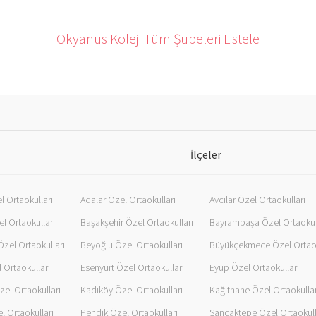
Okyanus Koleji Tüm Şubeleri Listele
İlçeler
l Ortaokulları
Adalar Özel Ortaokulları
Avcılar Özel Ortaokulları
l Ortaokulları
Başakşehir Özel Ortaokulları
Bayrampaşa Özel Ortaokul
zel Ortaokulları
Beyoğlu Özel Ortaokulları
 Ortaokulları
Esenyurt Özel Ortaokulları
Eyüp Özel Ortaokulları
el Ortaokulları
Kadıköy Özel Ortaokulları
Kağıthane Özel Ortaokullar
l Ortaokulları
Pendik Özel Ortaokulları
Sancaktepe Özel Ortaokull