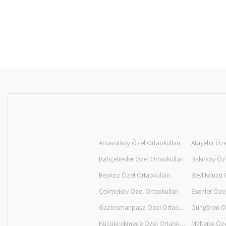
Arnavutköy Özel Ortaokulları
Ataşehir Öze
Bahçelievler Özel Ortaokulları
Bakırköy Öze
Beykoz Özel Ortaokulları
Beylikdüzü Ö
Çekmeköy Özel Ortaokulları
Esenler Özel
Gaziosmanpaşa Özel Ortaokulları
Güngören Öz
Küçükçekmece Özel Ortaokulları
Maltepe Öze