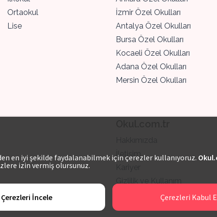
Ortaokul
İzmir Özel Okulları
Lise
Antalya Özel Okulları
Bursa Özel Okulları
Kocaeli Özel Okulları
Adana Özel Okulları
Mersin Özel Okulları
Okul.com.tr
Hakkımızda
İletişim
n en iyi şekilde faydalanabilmek için çerezler kullanıyoruz.
Okul.
zlere izin vermiş olursunuz.
Kariyer
Gizlilik ve Kullanım
Çerezleri İncele
Çerezleri Kabul E