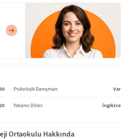
30
Psikolojik Danışman:
Var
20
Yabancı Diller:
İngilizce
eji Ortaokulu Hakkında