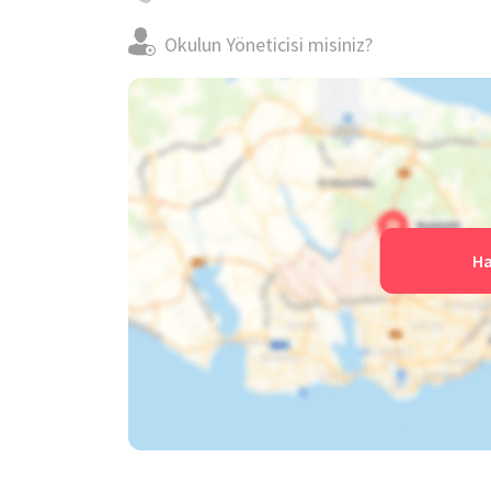
yapılmakta ve öğrencilere 21.yüzyıl gereksinimle
Okulun Yöneticisi misiniz?
alanlarında alanında nitelikli öğretmenleriyle;
tenisi, voleybol, tenis, tiyatro, fotoğrafçılık, 
müzik gibi faaliyetler düzenlemektedir. Düzenlen
ek olarak spor faaliyetleriyle fiziksel sağlıkların
faaliyetler ile zihinlerine katkı sağlamaktadı
öğrencilerinin ilgisini çekebilecek alanlarda v
hedeflemektedir.
Ha