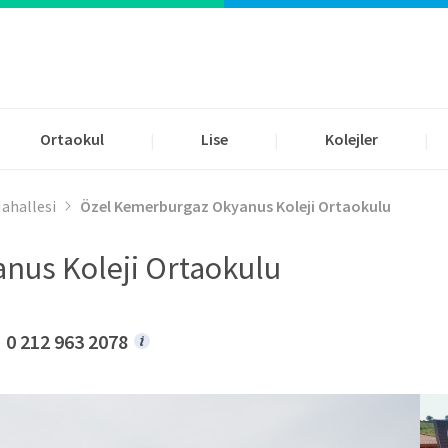
Ortaokul
Lise
Kolejler
|
|
|
ahallesi
Özel Kemerburgaz Okyanus Koleji Ortaokulu
nus Koleji Ortaokulu
0 212 963 2078