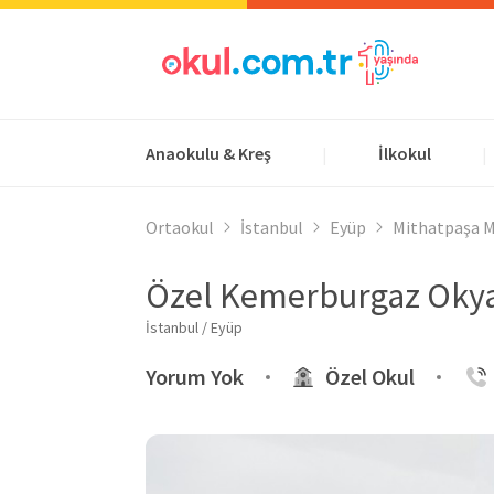
Anaokulu & Kreş
İlkokul
|
|
Ortaokul
İstanbul
Eyüp
Mithatpaşa M
Özel Kemerburgaz Okya
İstanbul / Eyüp
Yorum Yok
Özel Okul