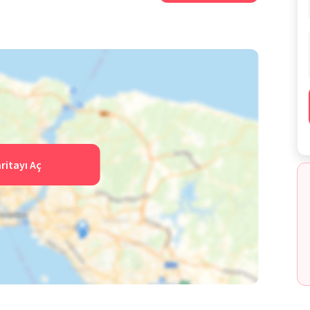
ri etkin çalışmalarla aktarılmaktadır. Okul geniş fiziksel
 futbol, yüzme, dekoratif sanatlar, görsel sanatlar, masa
basketbol, drama, el sanatları, satranç, robotik, kodlama,
en bu faaliyetler ile öğrencilerin akademik gelişimlerine
a, sanat faaliyetleriyle yaratıcılık yeteneklerine, bilişsel
r. Bu bağlamda kurum, çok yönlü bir eğitim yaklaşımıyla
arlık göstererek, çocukların sağlıklı hobiler edinmesini
ritayı Aç