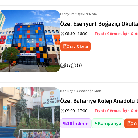
Esenyurt / Üçevler Mah.
Özel Esenyurt Boğaziçi Okulla
08:30 - 16:30
Fiyatı Görmek İçin Giri
Yaz Okulu
17
(7)
Kadıköy / Osmanağa Mah.
Özel Bahariye Koleji Anadolu 
09:00 - 17:00
Fiyatı Görmek İçin Giri
%10 İndirim
+ Kampanya
Ya