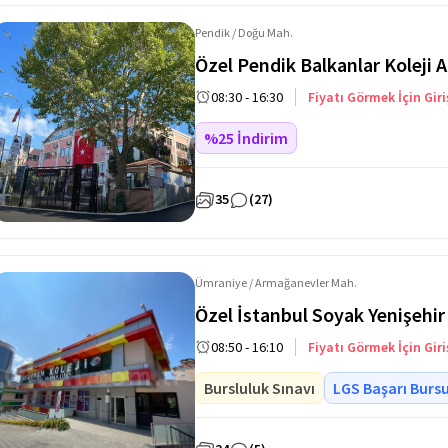
Pendik / Doğu Mah.
Özel Pendik Balkanlar Koleji 
08:30 - 16:30
Fiyatı Görmek İçin Giri
%25 İndirim
35
(27)
Ümraniye / Armağanevler Mah.
Özel İstanbul Soyak Yenişehir
08:50 - 16:10
Fiyatı Görmek İçin Giri
Bursluluk Sınavı
LGS Başarı Burs