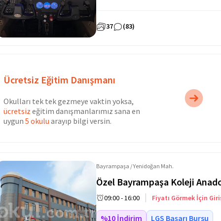
37
(83)
Ücretsiz Eğitim Danışmanı
Okulları tek tek gezmeye vaktin yoksa,
ücretsiz
eğitim danışmanlarımız sana en
uygun
5 okulu
arayıp bilgi versin.
Bayrampaşa / Yenidoğan Mah.
Özel Bayrampaşa Koleji Anado
09:00 - 16:00
Fiyatı Görmek İçin Giri
%10 İndirim
LGS Başarı Bursu