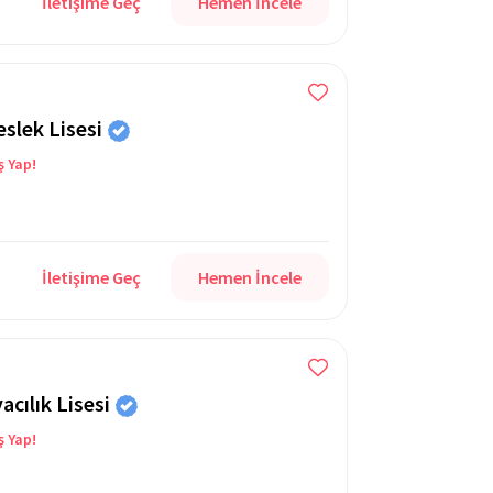
İletişime Geç
Hemen İncele
eslek Lisesi
ş Yap!
İletişime Geç
Hemen İncele
cılık Lisesi
ş Yap!