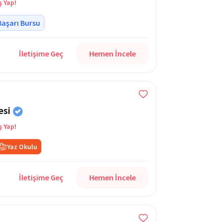
ş Yap!
Başarı Bursu
İletişime Geç
Hemen İncele
esi
ş Yap!
Yaz Okulu
İletişime Geç
Hemen İncele