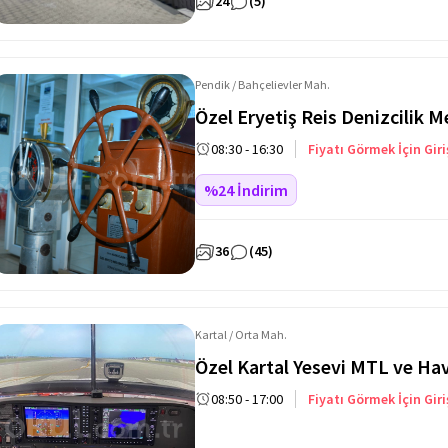
24
(5)
Pendik / Bahçelievler Mah.
Özel Eryetiş Reis Denizcilik M
08:30 - 16:30
Fiyatı Görmek İçin Giri
%24 İndirim
36
(45)
Kartal / Orta Mah.
Özel Kartal Yesevi MTL ve Hava
08:50 - 17:00
Fiyatı Görmek İçin Giri