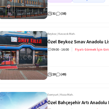
31
(38)
Beykoz / Kavacık Mah.
Özel Beykoz Sınav Anadolu Li
09:00 - 16:00
Fiyatı Görmek İçin Giri
20
(49)
Esenyurt / Koza Mah.
Özel Bahçeşehir Artı Anadolu 