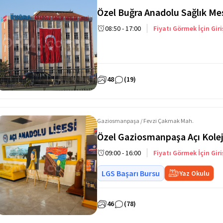
Özel Buğra Anadolu Sağlık Mes
08:50 - 17:00
Fiyatı Görmek İçin Giri
48
(19)
Gaziosmanpaşa / Fevzi Çakmak Mah.
Özel Gaziosmanpaşa Açı Kolej
09:00 - 16:00
Fiyatı Görmek İçin Giri
LGS Başarı Bursu
Yaz Okulu
46
(78)