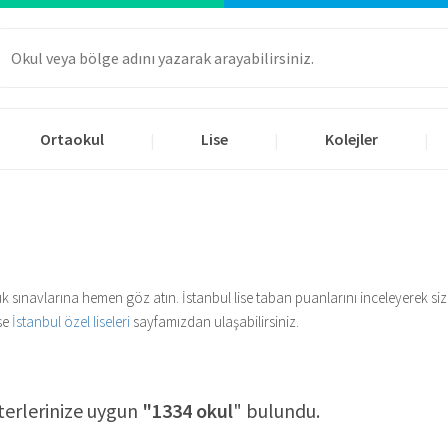
Ortaokul
Lise
Kolejler
|
|
|
sluluk sınavlarına hemen göz atın. İstanbul lise taban puanlarını inceleyerek
ise
İstanbul özel liseleri
sayfamızdan ulaşabilirsiniz.
terlerinize uygun
"1334 okul
" bulundu.