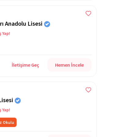
rı Anadolu Lisesi
ş Yap!
İletişime Geç
Hemen İncele
Lisesi
ş Yap!
z Okulu