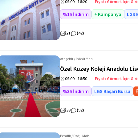
09:00 - 16:20
Fiyatı Görmek İçin Giri
%15 İndirim
+ Kampanya
LGS 
21
(42)
Ataşehir / İnönü Mah.
Özel Kuzey Koleji Anadolu Lis
09:00 - 16:50
Fiyatı Görmek İçin Giri
%35 İndirim
LGS Başarı Bursu
33
(92)
Pendik / Doğu Mah.